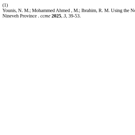
(1)
Younis, N. M.; Mohammed Ahmed , M.; Ibrahim, R. M. Using the No
Nineveh Province .
ccme
2025
,
3
, 39-53.